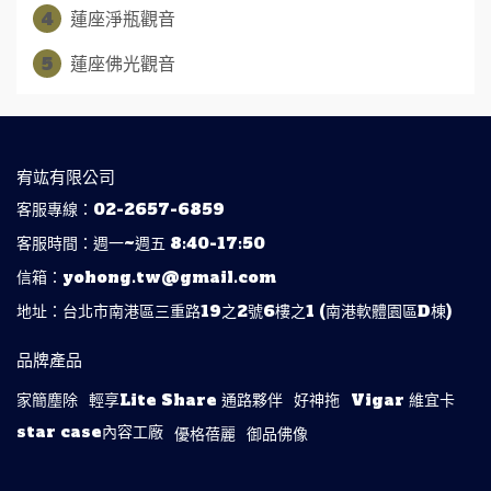
4
蓮座淨瓶觀音
5
蓮座佛光觀音
宥竑有限公司
客服專線：02-2657-6859
客服時間：週一~週五 8:40-17:50
信箱：yohong.tw@gmail.com
地址：台北市南港區三重路19之2號6樓之1 (南港軟體園區D棟)
品牌產品
家簡塵除
輕享Lite Share 通路夥伴
好神拖
Vigar 維宜卡
star case內容工廠
優格蓓麗
御品佛像