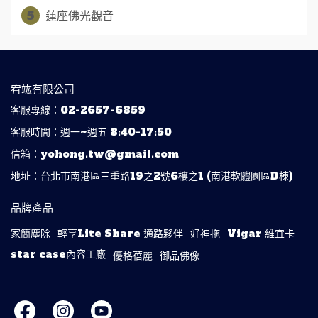
5
蓮座佛光觀音
宥竑有限公司
客服專線：02-2657-6859
客服時間：週一~週五 8:40-17:50
信箱：yohong.tw@gmail.com
地址：台北市南港區三重路19之2號6樓之1 (南港軟體園區D棟)
品牌產品
家簡塵除
輕享Lite Share 通路夥伴
好神拖
Vigar 維宜卡
star case內容工廠
優格蓓麗
御品佛像