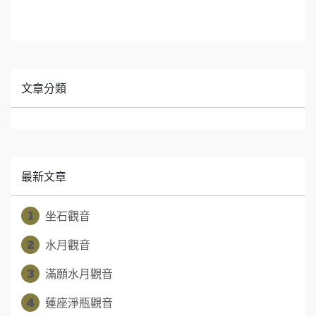
文章分類
最新文章
1
坐石觀音
2
水月觀音
3
滿願水月觀音
4
蓮座淨瓶觀音