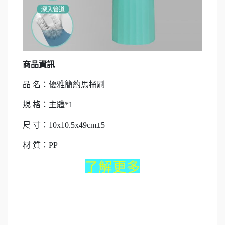
商品資訊
品 名：優雅簡約馬桶刷
規 格：主體*1
尺 寸：10x10.5x49cm±5
材 質：PP