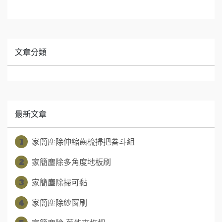
文章分類
最新文章
1
家簡塵除伸縮齒梳掃把畚斗組
2
家簡塵除多角度地板刷
3
家簡塵除掃可黏
4
家簡塵除紗窗刷