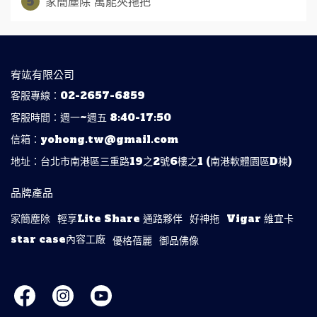
5
家簡塵除 萬能夾拖把
宥竑有限公司
客服專線：02-2657-6859
客服時間：週一~週五 8:40-17:50
信箱：yohong.tw@gmail.com
地址：台北市南港區三重路19之2號6樓之1 (南港軟體園區D棟)
品牌產品
家簡塵除
輕享Lite Share 通路夥伴
好神拖
Vigar 維宜卡
star case內容工廠
優格蓓麗
御品佛像