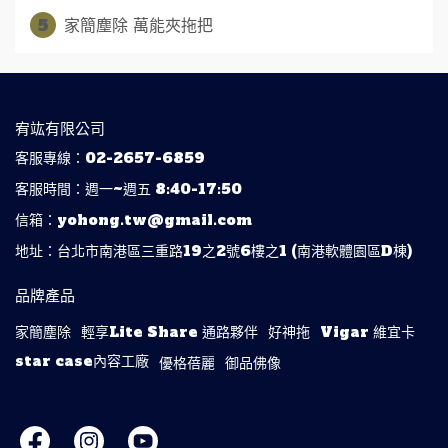
5
家簡塵除 萬能夾拖把
宥竑有限公司
客服專線：02-2657-6859
客服時間：週一~週五 8:40-17:50
信箱：yohong.tw@gmail.com
地址：台北市南港區三重路19之2號6樓之1 (南港軟體園區D棟)
品牌產品
家簡塵除
輕享Lite Share 通路夥伴
好神拖
Vigar 維宜卡
star case內容工廠
優格蓓麗
御品佛像