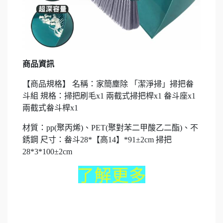
商品資訊
【商品規格】 名稱：家簡塵除 「潔淨掃」掃把畚
斗組 規格：掃把刷毛x1 兩截式掃把桿x1 畚斗座x1
兩截式畚斗桿x1
材質：pp(聚丙烯)、PET(聚對苯二甲酸乙二酯)、不
銹鋼 尺寸：畚斗28*【高14】*91±2cm 掃把
28*3*100±2cm