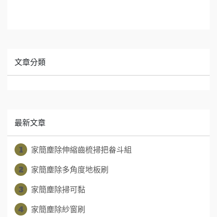
文章分類
最新文章
1
家簡塵除伸縮齒梳掃把畚斗組
2
家簡塵除多角度地板刷
3
家簡塵除掃可黏
4
家簡塵除紗窗刷