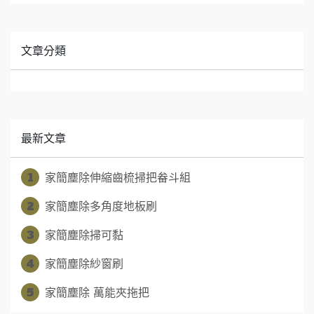
文章分類
最新文章
1
家簡塵除伸縮齒梳掃把畚斗組
2
家簡塵除多角度地板刷
3
家簡塵除掃可黏
4
家簡塵除紗窗刷
5
家簡塵除 萬能夾拖把