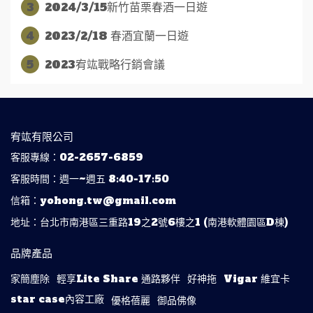
3
2024/3/15新竹苗栗春酒一日遊
4
2023/2/18 春酒宜蘭一日遊
5
2023宥竑戰略行銷會議
宥竑有限公司
客服專線：02-2657-6859
客服時間：週一~週五 8:40-17:50
信箱：yohong.tw@gmail.com
地址：台北市南港區三重路19之2號6樓之1 (南港軟體園區D棟)
品牌產品
家簡塵除
輕享Lite Share 通路夥伴
好神拖
Vigar 維宜卡
star case內容工廠
優格蓓麗
御品佛像