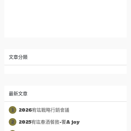
文章分類
最新文章
1
2026宥竑戰略行銷會議
2
2025宥竑春酒餐敘-饗A joy