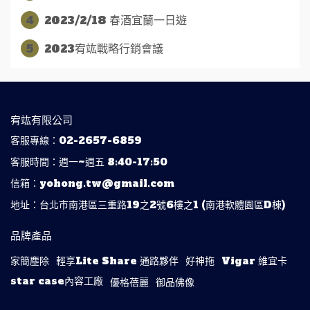
4
2023/2/18 春酒宜蘭一日遊
5
2023宥竑戰略行銷會議
宥竑有限公司
客服專線：02-2657-6859
客服時間：週一~週五 8:40-17:50
信箱：yohong.tw@gmail.com
地址：台北市南港區三重路19之2號6樓之1 (南港軟體園區D棟)
品牌產品
家簡塵除
輕享Lite Share 通路夥伴
好神拖
Vigar 維宜卡
star case內容工廠
優格蓓麗
御品佛像