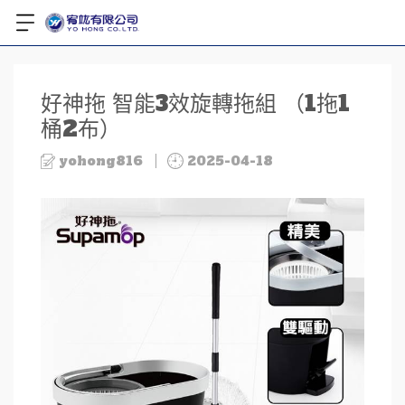
好神拖 智能3效旋轉拖組 （1拖1
桶2布）
yohong816
2025-04-18