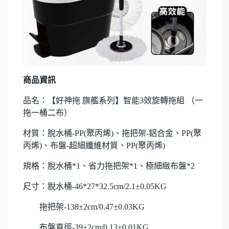
商品資訊
品名：【好神拖 旗艦系列】智能3效旋轉拖組 （一
拖一桶二布）
材質：脫水桶-PP(聚丙烯)、拖把架-鋁合金、PP(聚
丙烯)、布盤-超細纖維材質、PP(聚丙烯)
規格：脫水桶*1、省力拖把架*1、極細緻布盤*2
尺寸：脫水桶-46*27*32.5cm/2.1±0.05KG
拖把架-138±2cm/0.47±0.03KG
布盤直徑-39±2cm/0.13±0.01KG