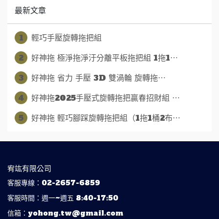
最新文章
1
輕巧手壓旋轉拖把組
2
好神拖 極淨拖淨汙分離平板拖把組 1拖1⋯
3
好神拖 省力 手壓 3D 雙渦輪 旋轉拖⋯
4
好神拖2025手壓式旋轉拖把贏春招財組 ⋯
5
好神拖 輕巧腳踩旋轉拖把組（1拖1桶2布⋯
宥竑有限公司
客服專線：02-2657-6859
客服時間：週一~週五 8:40-17:50
信箱：yohong.tw@gmail.com