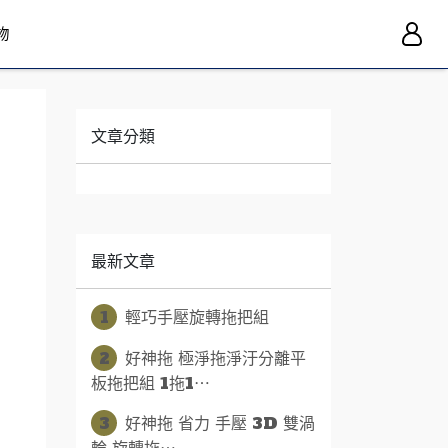
物
文章分類
最新文章
1
輕巧手壓旋轉拖把組
2
好神拖 極淨拖淨汙分離平
板拖把組 1拖1⋯
3
好神拖 省力 手壓 3D 雙渦