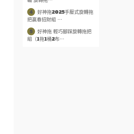
輪 旋轉拖⋯
4
好神拖2025手壓式旋轉拖
把贏春招財組 ⋯
5
好神拖 輕巧腳踩旋轉拖把
組（1拖1桶2布⋯