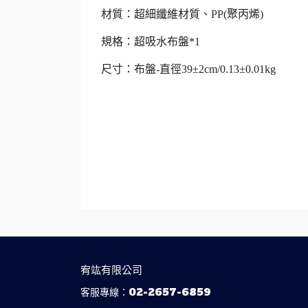
材質：超細纖維材質、PP(聚丙烯)
規格：超吸水布盤*1
尺寸：布盤-直徑39±2cm/0.13±0.01kg
宥竑有限公司
客服專線：02-2657-6859