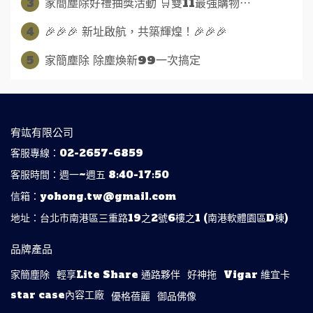
3
家簡塵除好禮抽獎活動 🛒雙11最強購物⋯
4
🎉🎉🎉 新址啟航，共築輝煌！🎉🎉🎉
5
家簡塵除 除塵煥新99一次搞定
宥竑有限公司
客服專線：02-2657-6859
客服時間：週一~週五 8:40-17:50
信箱：yohong.tw@gmail.com
地址：台北市南港區三重路19之2號6樓之1 (南港軟體園區D棟)
品牌產品
家簡塵除
輕享Lite Share 通路夥伴
好神拖
Vigar 維宜卡
star case內容工廠
優格蓓麗
御品佛像