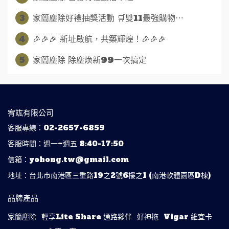
3
家簡塵除好禮抽獎活動 🛒雙11最強購物⋯
4
🎉🎉🎉 新址啟航，共築輝煌！🎉🎉🎉
5
家簡塵除 除塵煥新99一次搞定
宥竑有限公司
客服專線：02-2657-6859
客服時間：週一~週五 8:40-17:50
信箱：yohong.tw@gmail.com
地址：台北市南港區三重路19之2號6樓之1 (南港軟體園區D棟)
品牌產品
家簡塵除
輕享Lite Share 通路夥伴
好神拖
Vigar 維宜卡