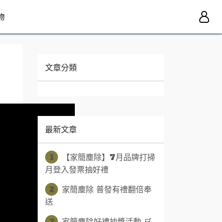
物
文章分類
最新文章
1
【家簡塵除】7月品牌打掃
月登入發票抽好禮
2
家簡塵除 普發有禮翻倍奉
送
3
家簡塵除好禮抽獎活動 🛒