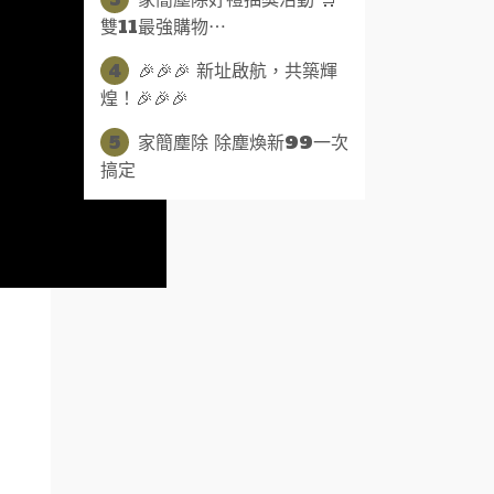
雙11最強購物⋯
4
🎉🎉🎉 新址啟航，共築輝
煌！🎉🎉🎉
5
家簡塵除 除塵煥新99一次
搞定