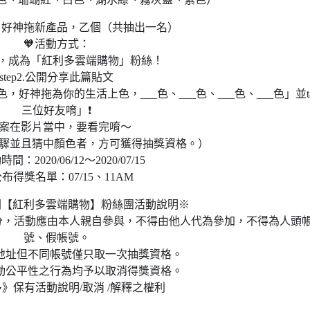
：好神拖新產品，乙個（共抽出一名）
🧡活動方式：
.按讚，成為「紅利多雲端購物」粉絲！
step2.公開分享此篇貼文
，好神拖為你的生活上色，___色、___色、___色、___色」並t
三位好友唷」❗
答案在影片當中，要看完唷～
步驟並且猜中顏色者，方可獲得抽獎資格。）
間：2020/06/12～2020/07/15
公布得獎名單：07/15、11AM
閱【紅利多雲端購物】粉絲團活動說明※
身分，活動應由本人親自參與，不得由他人代為參加，不得為人頭
號、假帳號。
件地址但不同帳號僅只取一次抽獎資格。
活動公平性之行為均予以取消得獎資格。
》保有活動說明/取消 /解釋之權利