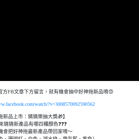
官方FB文章下方留言，就有機會抽中好神拖新品唷😍
www.facebook.com/watch/?v=3008570092590562
拖新品上市：猜猜樂抽大獎🎁】
來猜猜新產品有哪四種顏色❓❓❓
機會把好神拖最新產品帶回家唷～
色、珊瑚紅、白色、湖水綠、霧灰藍、紫色）