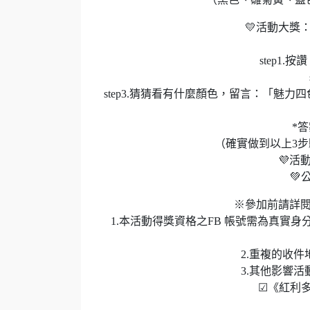
💛活動大獎
step1
step3.猜猜看有什麼顏色，留言：「魅力四色
*
（確實做到以上3
💜活動時
💚
※參加前請詳
1.本活動得獎資格之FB 帳號需為真實
2.重複的收
3.其他影響
☑《紅利多