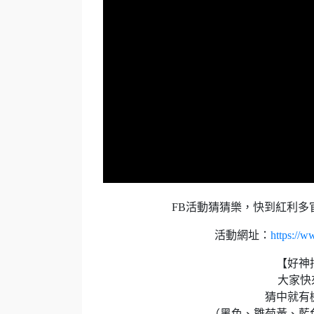
FB活動猜猜樂，快到紅利多
活動網址：
https://
【好神
大家快
猜中就有
（黑色、雛菊黃、藍