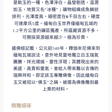
是軟玉的一種，色澤淨白，晶瑩剔透，温潤
如玉，地質又名
“
冰種
”
；礦物組織成魚鱗狀
排列，光澤度高。細密度在
6
千目左右，硬度
可達摩氏
5
度。緬甸白玉世界僅緬甸瓦城的
1.2
平方公里的礦區獨產，所藴藏資源不多，
可開採資源越來越少，極為珍貴。
據佛經記載，公元前
540
年，釋伽牟尼佛來到
緬甸瓦城説法，意外地見當地獨立白玉瑞氣
騰騰、祥光環繞、靈性浮現；其體現出來的
美感、高貴和靈氣，會給人帶來難以言傳的
瑞興祥和。即定該玉專雕佛像，因此緬甸白
玉又被冠以
“
佛玉
”
之稱。被選為佛像雕刻最
上乘的材料。
精雕細琢