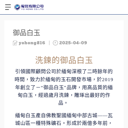
御品白玉
yohong816
2025-04-09
洗鍊的御品白玉
引領國際顧問公司於緬甸深根了二時餘年的
時間，致力於緬甸的玉石開發市場，於
2019
年創立了－
“
御品白玉
”
品牌，用高品質的緬
甸白玉，經過歲月洗鍊，雕琢出最好的作
品。
緬甸白玉產自佛教聖國緬甸中部古城
——
瓦
城山區一種特殊礦石。形成於兩億多年前，