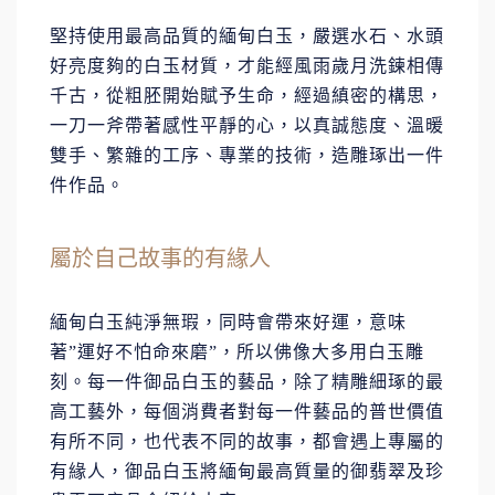
堅持使用最高品質的緬甸白玉，嚴選水石、水頭
好亮度夠的白玉材質，才能經風雨歲月洗鍊相傳
千古，從粗胚開始賦予生命，經過縝密的構思，
一刀一斧帶著感性平靜的心，以真誠態度、溫暖
雙手、繁雜的工序、專業的技術，造雕琢出一件
件作品。
屬於自己故事的有緣人
緬甸白玉純淨無瑕，同時會帶來好運，意味
著
”
運好不怕命來磨
”
，所以佛像大多用白玉雕
刻。每一件御品白玉的藝品，除了精雕細琢的最
高工藝外，每個消費者對每一件藝品的普世價值
有所不同，也代表不同的故事，都會遇上專屬的
有緣人，御品白玉將緬甸最高質量的御翡翠及珍