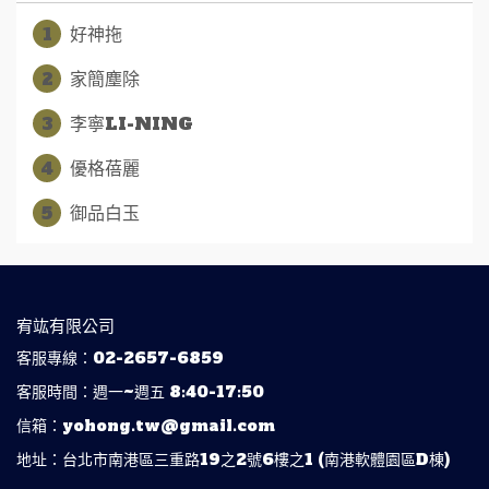
1
好神拖
2
家簡塵除
3
李寧LI-NING
4
優格蓓麗
5
御品白玉
宥竑有限公司
客服專線：02-2657-6859
客服時間：週一~週五 8:40-17:50
信箱：yohong.tw@gmail.com
地址：台北市南港區三重路19之2號6樓之1 (南港軟體園區D棟)